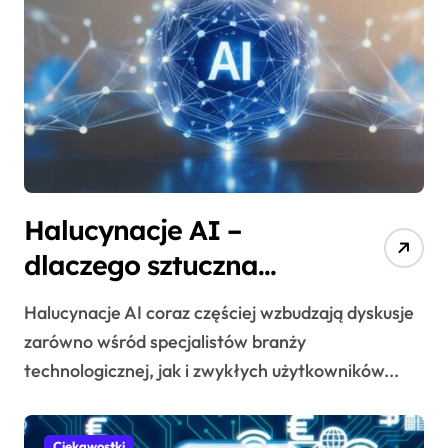
Halucynacje AI –
dlaczego sztuczna
inteligencja potrafi się
Halucynacje AI coraz częściej wzbudzają dyskusje
mylić?
zarówno wśród specjalistów branży
technologicznej, jak i zwykłych użytkowników...
Ciekawostki