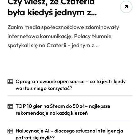
Czy wiesz, że Czateria
była kiedyś jednym z
najpopularniejszych
Zanim media społecznościowe zdominowały
miejsc w polskim
internetową komunikację, Polacy tłumnie
internecie?
spotykali się na Czaterii – jednym z...
Oprogramowanie open source – co to jest i kiedy
warto z niego korzystać?
TOP 10 gier na Steam do 50 zł – najlepsze
rekomendacje na każdą kieszeń
Halucynacje AI – dlaczego sztuczna inteligencja
potrafi się mylić?