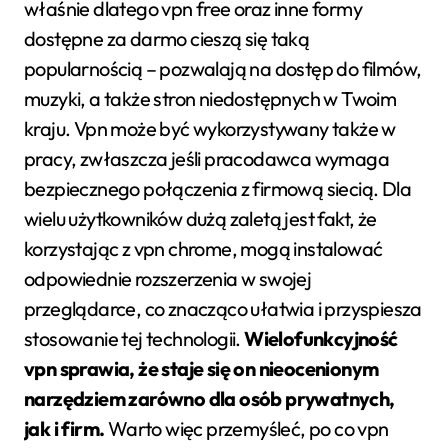
właśnie dlatego vpn free oraz inne formy
dostępne za darmo cieszą się taką
popularnością – pozwalają na dostęp do filmów,
muzyki, a także stron niedostępnych w Twoim
kraju. Vpn może być wykorzystywany także w
pracy, zwłaszcza jeśli pracodawca wymaga
bezpiecznego połączenia z firmową siecią. Dla
wielu użytkowników dużą zaletą jest fakt, że
korzystając z vpn chrome, mogą instalować
odpowiednie rozszerzenia w swojej
przeglądarce, co znacząco ułatwia i przyspiesza
stosowanie tej technologii.
Wielofunkcyjność
vpn sprawia, że staje się on nieocenionym
narzędziem zarówno dla osób prywatnych,
jak i firm.
Warto więc przemyśleć, po co vpn