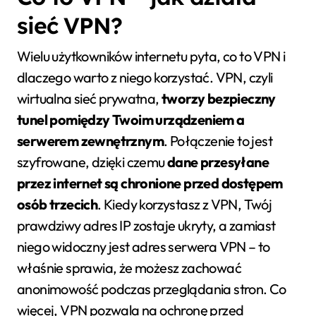
sieć VPN?
Wielu użytkowników internetu pyta, co to VPN i
dlaczego warto z niego korzystać. VPN, czyli
wirtualna sieć prywatna,
tworzy bezpieczny
tunel pomiędzy Twoim urządzeniem a
serwerem zewnętrznym
. Połączenie to jest
szyfrowane, dzięki czemu
dane przesyłane
przez internet są chronione przed dostępem
osób trzecich
. Kiedy korzystasz z VPN, Twój
prawdziwy adres IP zostaje ukryty, a zamiast
niego widoczny jest adres serwera VPN – to
właśnie sprawia, że możesz zachować
anonimowość podczas przeglądania stron. Co
więcej, VPN pozwala na ochronę przed