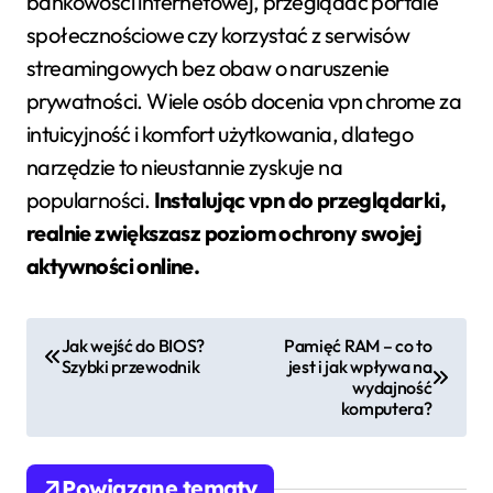
bankowości internetowej, przeglądać portale
społecznościowe czy korzystać z serwisów
streamingowych bez obaw o naruszenie
prywatności. Wiele osób docenia vpn chrome za
intuicyjność i komfort użytkowania, dlatego
narzędzie to nieustannie zyskuje na
popularności.
Instalując vpn do przeglądarki,
realnie zwiększasz poziom ochrony swojej
aktywności online.
N
Jak wejść do BIOS?
Pamięć RAM – co to
Szybki przewodnik
jest i jak wpływa na
a
wydajność
komputera?
w
i
Powiązane tematy