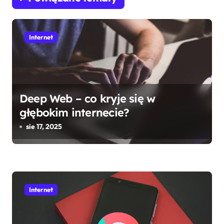
g
a
Internet
c
j
a
Deep Web – co kryje się w
w
głębokim internecie?
sie 17, 2025
p
i
s
Internet
u