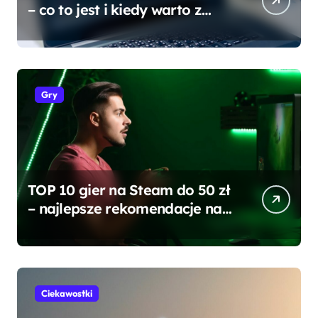
– co to jest i kiedy warto z
w
niego korzystać?
Gry
TOP 10 gier na Steam do 50 zł
– najlepsze rekomendacje na
każdą kieszeń
Ciekawostki