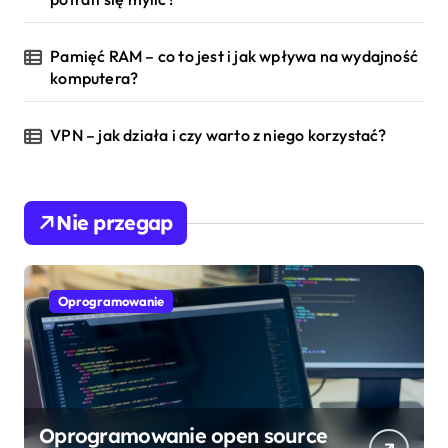
o
Pamięć RAM – co to jest i jak wpływa na wydajność
w
komputera?
a
VPN – jak działa i czy warto z niego korzystać?
n
i
Nie przegap
e
w
Oprogramowanie
p
i
s
ó
Oprogramowanie open source