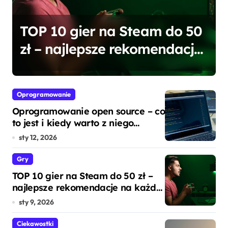
Halucynacje AI – dlaczego
sztuczna inteligencja potrafi
się mylić?
Oprogramowanie
Oprogramowanie open source – co
to jest i kiedy warto z niego
korzystać?
sty 12, 2026
Gry
TOP 10 gier na Steam do 50 zł –
najlepsze rekomendacje na każdą
kieszeń
sty 9, 2026
Ciekawostki