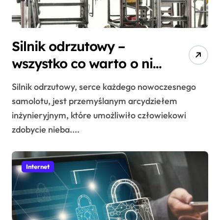
Silnik odrzutowy –
wszystko co warto o nim
wiedzieć
Silnik odrzutowy, serce każdego nowoczesnego
samolotu, jest przemyślanym arcydziełem
inżynieryjnym, które umożliwiło człowiekowi
zdobycie nieba....
Internet