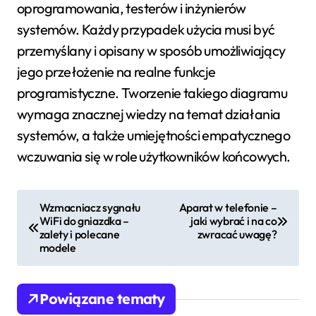
oprogramowania, testerów i inżynierów
systemów. Każdy przypadek użycia musi być
przemyślany i opisany w sposób umożliwiający
jego przełożenie na realne funkcje
programistyczne. Tworzenie takiego diagramu
wymaga znacznej wiedzy na temat działania
systemów, a także umiejętności empatycznego
wczuwania się w role użytkowników końcowych.
N
Wzmacniacz sygnału
Aparat w telefonie –
WiFi do gniazdka –
jaki wybrać i na co
a
zalety i polecane
zwracać uwagę?
modele
w
i
Powiązane tematy