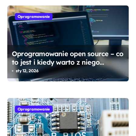
g
a
Oprogramowanie
c
j
a
Oprogramowanie open source – co
w
to jest i kiedy warto z niego
korzystać?
sty 12, 2026
p
i
s
Oprogramowanie
u